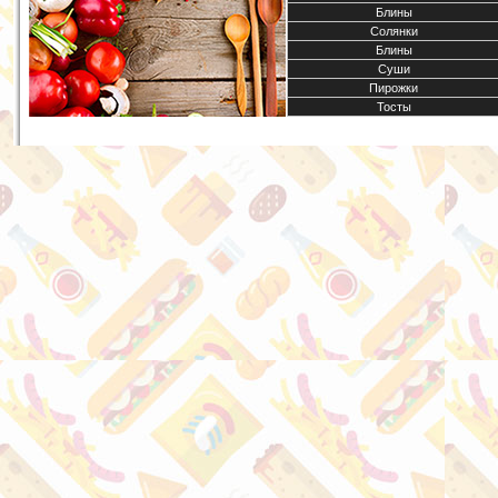
Блины
Солянки
Блины
Суши
Пирожки
Тосты