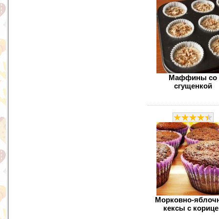
Маффины со
сгущенкой
Морковно-яблоч
кексы с корице