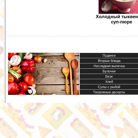
Холодный тыкве
суп-пюре
Пудинги
Вторые блюда
Несладкая выпечка
Булочки
Безе
Хлеб
Супы с рыбой
Творожные десерты