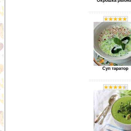
Окрошка рыбн
Суп таратор