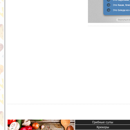
Грибные супы
Крекеры