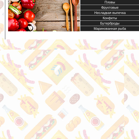
Пловы
Фруктовые
Несладкая выпечка
Конфеты
Бутерброды
Маринованная рыба