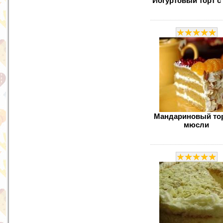
Йогуртовый торт с
Мандариновый тор
мюсли