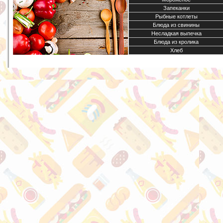
Запеканки
Рыбные котлеты
Блюда из свинины
Несладкая выпечка
Блюда из кролика
Хлеб