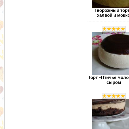
Творожный торт
халвой и мокк
Торт «Птичье моло
сыром