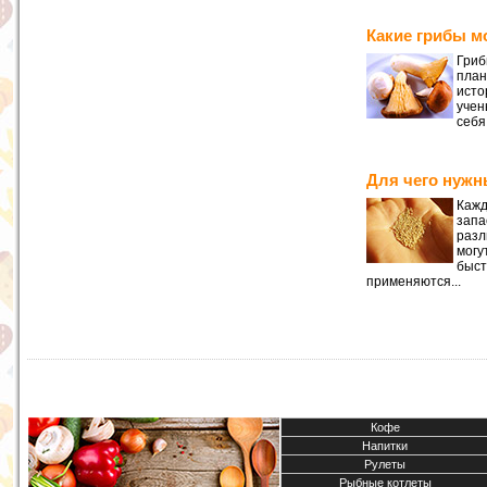
Какие грибы м
Гриб
план
исто
учен
себя
Для чего нужн
Кажд
запа
разл
могу
быст
применяются...
Кофе
Напитки
Рулеты
Рыбные котлеты