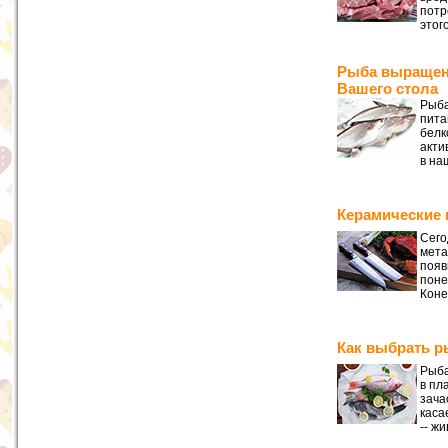
потр
этог
Рыба выращенн
Вашего стола
Рыба
пита
белк
акти
в на
Керамические 
Сего
мета
появ
поне
Коне
Как выбрать р
Рыба
в пл
зача
каса
-- жи