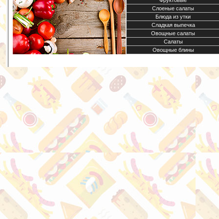
Фруктовые
Слоеные салаты
Блюда из утки
Сладкая выпечка
Овощные салаты
Салаты
Овощные блины