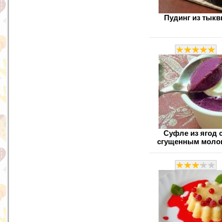
Пудинг из тык
Суфле из ягод 
сгущенным моло