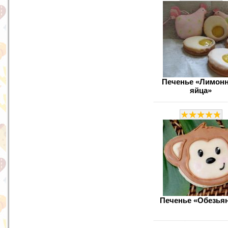
Печенье «Лимон
яйца»
Печенье «Обезья