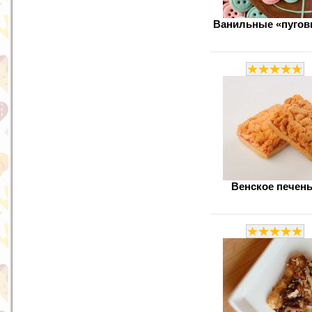
Ванильные «пугов
Венское печен