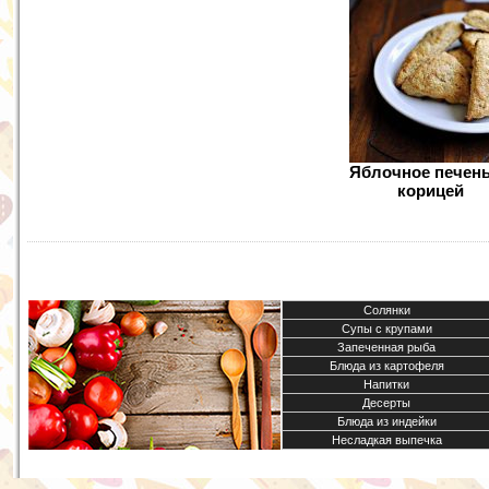
Яблочное печень
корицей
Солянки
Супы с крупами
Запеченная рыба
Блюда из картофеля
Напитки
Десерты
Блюда из индейки
Несладкая выпечка