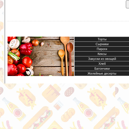
Торты
Сырники
Пироги
Кексы
Закуски из овощей
Хлеб
Батончики
Желейные десерты