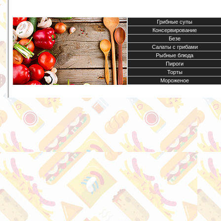
Грибные супы
Консервирование
Безе
Салаты с грибами
Рыбные блюда
Пироги
Торты
Мороженое