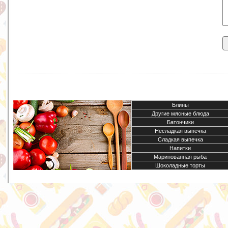
Блины
Другие мясные блюда
Батончики
Несладкая выпечка
Сладкая выпечка
Напитки
Маринованная рыба
Шоколадные торты