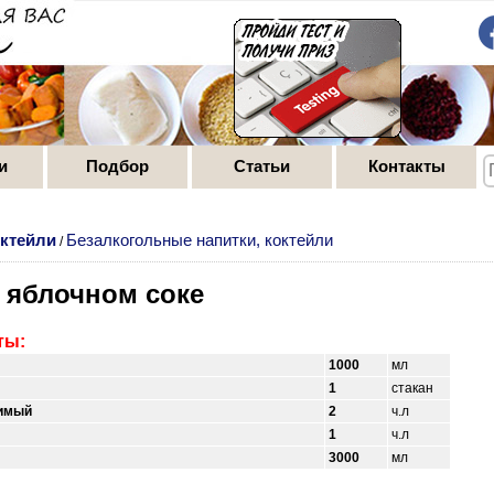
и
Подбор
Статьи
Контакты
октейли
Безалкогольные напитки, коктейли
/
 яблочном соке
ты:
1000
мл
1
стакан
имый
2
ч.л
1
ч.л
3000
мл