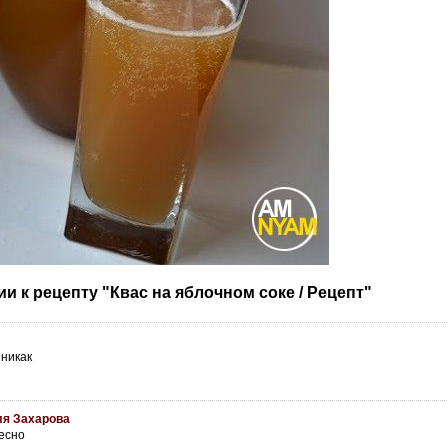
и к рецепту "Квас на яблочном соке / Рецепт"
 никак
я Захарова
есно