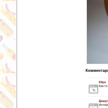
Комментари
Dilya
Как-то
Дашул
Интер