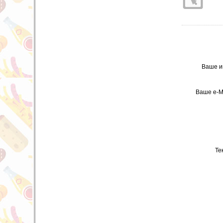
Ваше и
Ваше e-M
Те