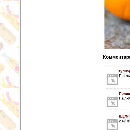
Комментари
гулна
Прико
Полин
На лю
ШЕФ 
А можн