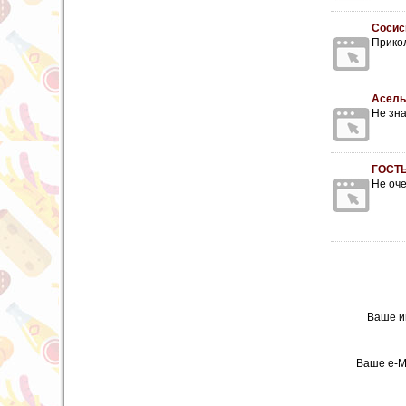
Сосис
Прико
Асель
Не зна
ГОСТ
Не оче
Ваше и
Ваше e-M