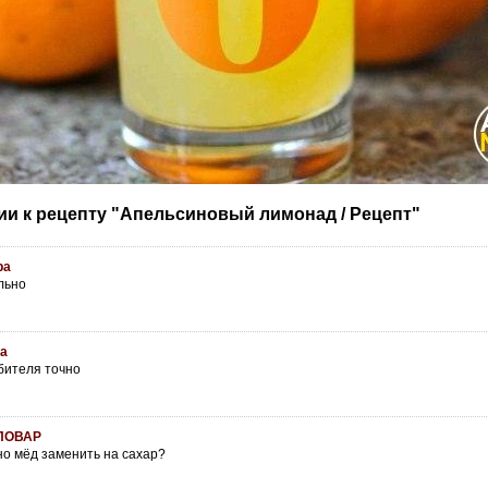
и к рецепту "Апельсиновый лимонад / Рецепт"
ра
льно
а
бителя точно
ПОВАР
о мёд заменить на сахар?