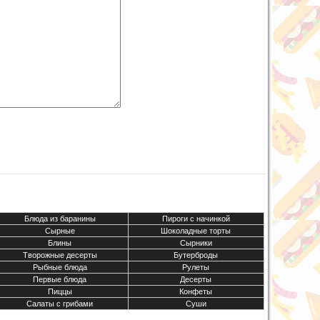
Блюда из баранины
Пироги с начинкой
Сырные
Шоколадные торты
Блины
Сырники
Творожные десерты
Бутерброды
Рыбные блюда
Рулеты
Первые блюда
Десерты
Пиццы
Конфеты
Салаты с грибами
Суши