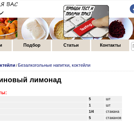
и
Подбор
Статьи
Контакты
октейли
Безалкогольные напитки, коктейли
/
иновый лимонад
ты:
5
шт
1
шт
1/4
стакана
5
стаканов