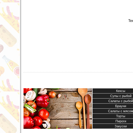
Те
Кексы
Супы с рыбой
Салаты с рыбой
Брауни
Салаты с мясо
Торты
Пироги
Закуски