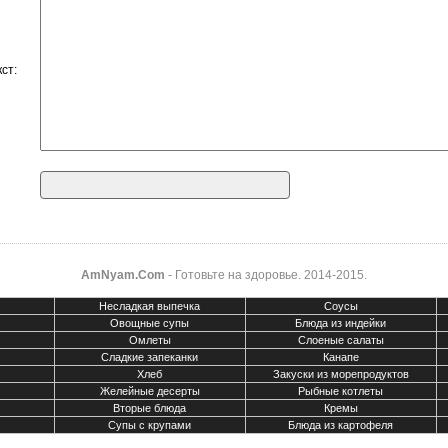
кст:
AmNyam.Com
- Готовьте на здоровье. 2014-2015.
Несладкая выпечка
Соусы
Овощные супы
Блюда из индейки
Омлеты
Слоеные салаты
Сладкие запеканки
Канапе
м
Хлеб
Закуски из морепродуктов
Желейные десерты
Рыбные котлеты
Вторые блюда
Кремы
Супы с крупами
Блюда из картофеля