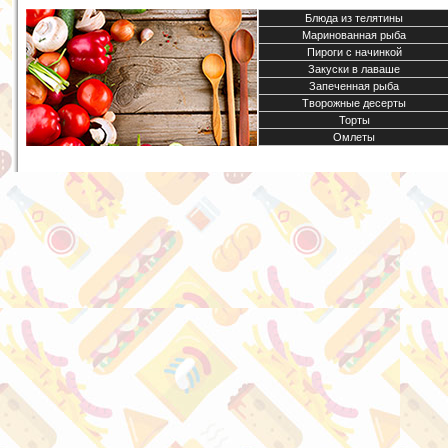
Блюда из телятины
Маринованная рыба
Пироги с начинкой
Закуски в лаваше
Запеченная рыба
Творожные десерты
Торты
Омлеты